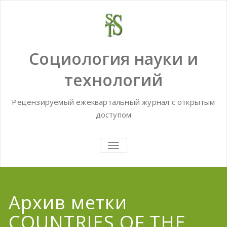
Skip
to
content
Социология науки и
технологий
Рецензируемый ежеквартальный журнал с открытым
доступом
TOGGLE
NAVIGATION
Архив метки
COUNTRIES OF THE