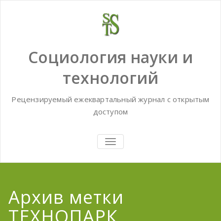
Skip
to
content
Социология науки и
технологий
Рецензируемый ежеквартальный журнал с открытым
доступом
TOGGLE
NAVIGATION
Архив метки
ТЕХНОПАРК