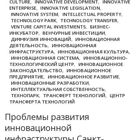
CULTURE
,
INNOVATIVE DEVELOPMENT
,
INNOVATIVE
ENTERPRISE
,
INNOVATIVE LEGISLATION
,
INNOVATIVE SYSTEM
,
INTELLECTUAL PROPERTY
,
TECHNOLOGY PARK
,
TECHNOLOGY TRANSFER
,
VENTURE CAPITAL INVESTMENTS
,
БИЗНЕС-
ИНКУБАТОР
,
ВЕНЧУРНЫЕ ИНВЕСТИЦИИ
,
ДИФФУЗИЯ ИННОВАЦИЙ
,
ИННОВАЦИОННАЯ
ДЕЯТЕЛЬНОСТЬ
,
ИННОВАЦИОННАЯ
ИНФРАСТРУКТУРА
,
ИННОВАЦИОННАЯ КУЛЬТУРА
,
ИННОВАЦИОННАЯ СИСТЕМА
,
ИННОВАЦИОННО-
ТЕХНОЛОГИЧЕСКИЙ ЦЕНТР
,
ИННОВАЦИОННОЕ
ЗАКОНОДАТЕЛЬСТВО
,
ИННОВАЦИОННОЕ
ПРЕДПРИЯТИЕ
,
ИННОВАЦИОННОЕ РАЗВИТИЕ
,
ИННОВАЦИОННЫЕ РАЗРАБОТКИ
,
ИНТЕЛЛЕКТУАЛЬНАЯ СОБСТВЕННОСТЬ
,
ТЕХНОПАРК
,
ТРАНСФЕРТ ТЕХНОЛОГИЙ
,
ЦЕНТР
ТРАНСФЕРТА ТЕХНОЛОГИЙ
Проблемы развития
инновационной
инфраструктуры Санкт-