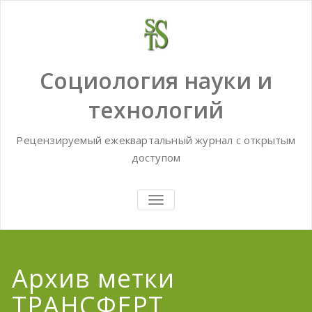
Skip
to
content
Социология науки и
технологий
Рецензируемый ежеквартальный журнал с открытым
доступом
TOGGLE
NAVIGATION
Архив метки
ТРАНСФЕРТ