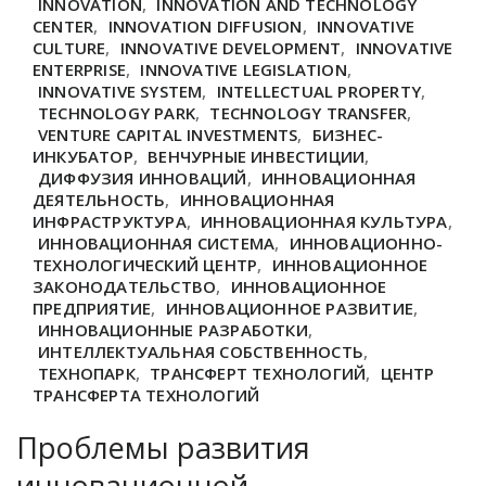
INNOVATION
,
INNOVATION AND TECHNOLOGY
CENTER
,
INNOVATION DIFFUSION
,
INNOVATIVE
CULTURE
,
INNOVATIVE DEVELOPMENT
,
INNOVATIVE
ENTERPRISE
,
INNOVATIVE LEGISLATION
,
INNOVATIVE SYSTEM
,
INTELLECTUAL PROPERTY
,
TECHNOLOGY PARK
,
TECHNOLOGY TRANSFER
,
VENTURE CAPITAL INVESTMENTS
,
БИЗНЕС-
ИНКУБАТОР
,
ВЕНЧУРНЫЕ ИНВЕСТИЦИИ
,
ДИФФУЗИЯ ИННОВАЦИЙ
,
ИННОВАЦИОННАЯ
ДЕЯТЕЛЬНОСТЬ
,
ИННОВАЦИОННАЯ
ИНФРАСТРУКТУРА
,
ИННОВАЦИОННАЯ КУЛЬТУРА
,
ИННОВАЦИОННАЯ СИСТЕМА
,
ИННОВАЦИОННО-
ТЕХНОЛОГИЧЕСКИЙ ЦЕНТР
,
ИННОВАЦИОННОЕ
ЗАКОНОДАТЕЛЬСТВО
,
ИННОВАЦИОННОЕ
ПРЕДПРИЯТИЕ
,
ИННОВАЦИОННОЕ РАЗВИТИЕ
,
ИННОВАЦИОННЫЕ РАЗРАБОТКИ
,
ИНТЕЛЛЕКТУАЛЬНАЯ СОБСТВЕННОСТЬ
,
ТЕХНОПАРК
,
ТРАНСФЕРТ ТЕХНОЛОГИЙ
,
ЦЕНТР
ТРАНСФЕРТА ТЕХНОЛОГИЙ
Проблемы развития
инновационной