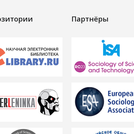
озитории
Партнёры