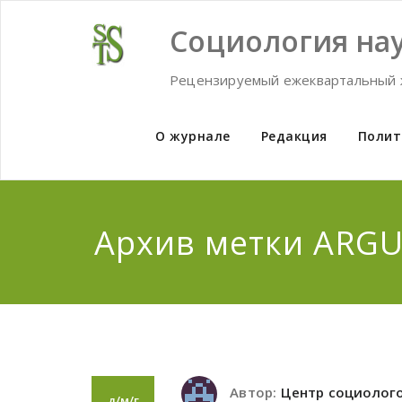
Skip
to
Социология нау
content
Рецензируемый ежеквартальный 
О журнале
Редакция
Полит
Архив метки ARG
Автор:
Центр социолог
д/м/г