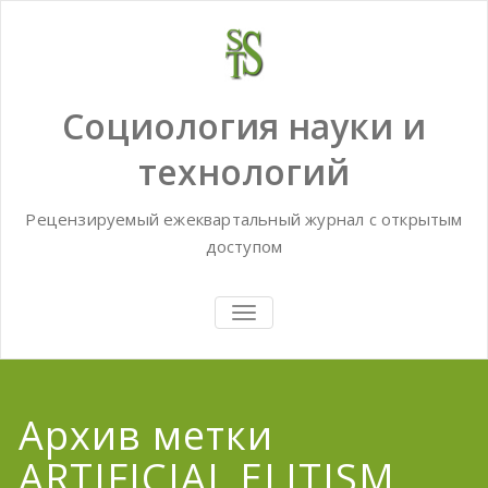
Skip
to
content
Социология науки и
технологий
Рецензируемый ежеквартальный журнал с открытым
доступом
TOGGLE
NAVIGATION
Архив метки
ARTIFICIAL ELITISM