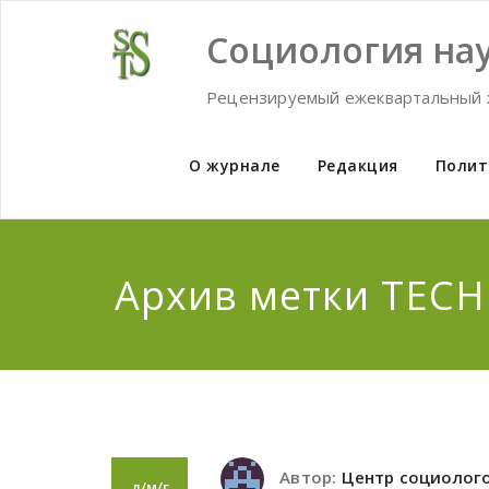
Skip
to
Социология нау
content
Рецензируемый ежеквартальный 
О журнале
Редакция
Полит
Архив метки TEC
Автор:
Центр социолог
д/м/г