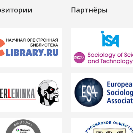
озитории
Партнёры