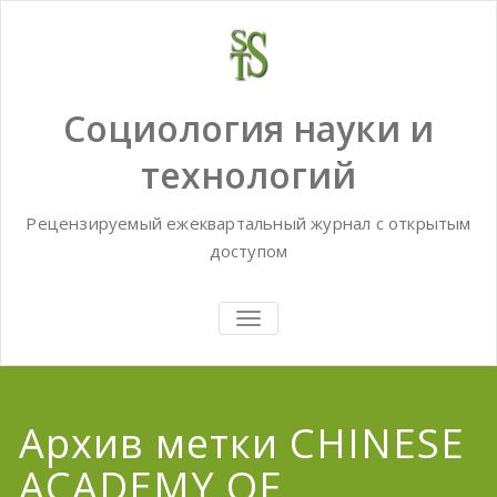
Skip
to
content
Социология науки и
технологий
Рецензируемый ежеквартальный журнал с открытым
доступом
TOGGLE
NAVIGATION
Архив метки CHINESE
ACADEMY OF