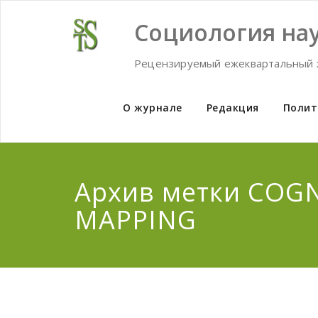
Skip
to
Социология нау
content
Рецензируемый ежеквартальный 
О журнале
Редакция
Полит
Архив метки COGN
MAPPING