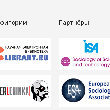
озитории
Партнёры