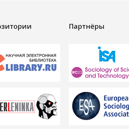
озитории
Партнёры