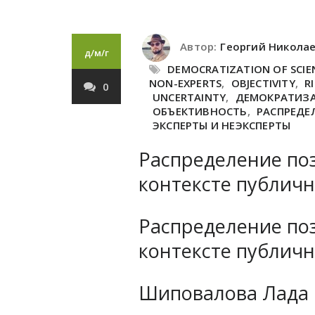
Автор:
Георгий Никола
д/м/г
DEMOCRATIZATION OF SCIE
NON-EXPERTS
,
OBJECTIVITY
,
R
0
UNCERTAINTY
,
ДЕМОКРАТИЗА
ОБЪЕКТИВНОСТЬ
,
РАСПРЕДЕ
ЭКСПЕРТЫ И НЕЭКСПЕРТЫ
Распределение поз
контексте публич
Распределение поз
контексте публич
Шиповалова Лада