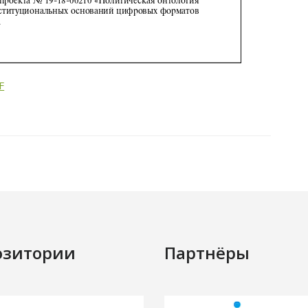
F
озитории
Партнёры