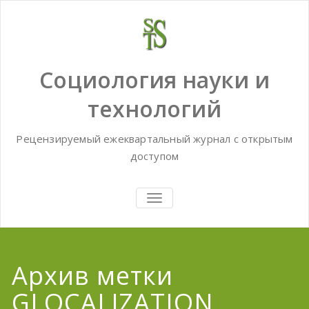
Skip
to
content
Социология науки и
технологий
Рецензируемый ежеквартальный журнал с открытым
доступом
TOGGLE
NAVIGATION
Архив метки
GLOCALIZATION