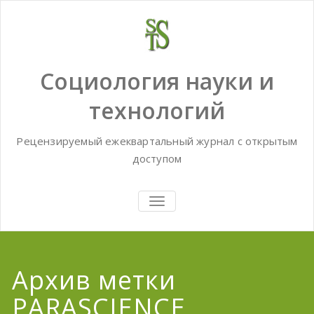
Skip
to
content
Социология науки и
технологий
Рецензируемый ежеквартальный журнал с открытым
доступом
TOGGLE
NAVIGATION
Архив метки
PARASCIENCE