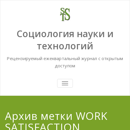
Skip
to
content
Социология науки и
технологий
Рецензируемый ежеквартальный журнал с открытым
доступом
TOGGLE
NAVIGATION
Архив метки WORK
SATISFACTION