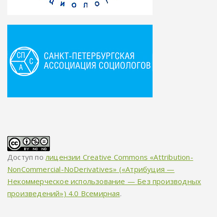
Доступ по
лицензии Creative Commons «Attribution-
NonCommercial-NoDerivatives» («Атрибуция —
Некоммерческое использование — Без производных
произведений») 4.0 Всемирная
.