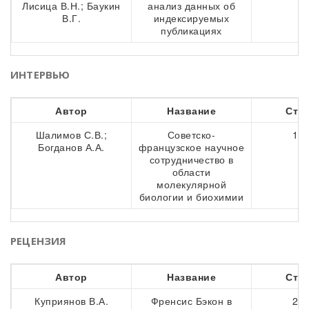
Лисица В.Н.; Баукин
анализ данных об
В.Г.
индексируемых
публикациях
ИНТЕРВЬЮ
Автор
Название
Стр
Шалимов С.В.;
Советско-
186
Богданов А.А.
французское научное
сотрудничество в
области
молекулярной
биологии и биохимии
РЕЦЕНЗИЯ
Автор
Название
Стр
Куприянов В.А.
Френсис Бэкон в
202