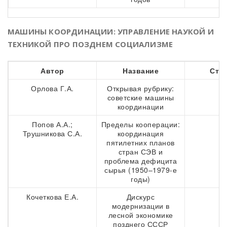
МАШИНЫ КООРДИНАЦИИ: УПРАВЛЕНИЕ НАУКОЙ И
ТЕХНИКОЙ ПРО ПОЗДНЕМ СОЦИАЛИЗМЕ
Автор
Название
Стр
Орлова Г.А.
Открывая рубрику:
2
советские машины
координации
Попов А.А.;
Пределы кооперации:
3
Трушникова С.А.
координация
пятилетних планов
стран СЭВ и
проблема дефицита
сырья (1950–1979-е
годы)
Кочеткова Е.А.
Дискурс
5
модернизации в
лесной экономике
позднего СССР