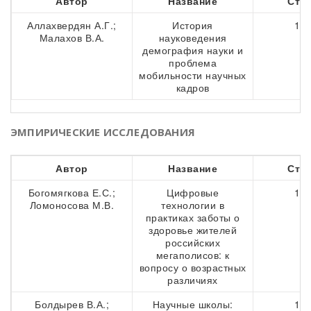
Автор
Название
Стр
Аллахвердян А.Г.;
История
135
Малахов В.А.
науковедения
демография науки и
проблема
мобильности научных
кадров
ЭМПИРИЧЕСКИЕ ИССЛЕДОВАНИЯ
Автор
Название
Стр
Богомягкова Е.С.;
Цифровые
152
Ломоносова М.В.
технологии в
практиках заботы о
здоровье жителей
российских
мегаполисов: к
вопросу о возрастных
различиях
Болдырев В.А.;
Научные школы:
166