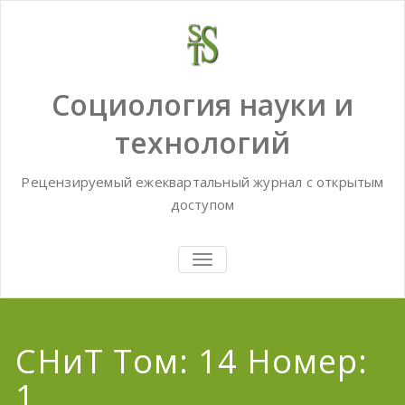
Skip
to
content
Социология науки и
технологий
Рецензируемый ежеквартальный журнал с открытым
доступом
TOGGLE
NAVIGATION
СНиТ Том: 14 Номер:
1