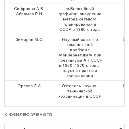
Сафронов А.В.;
≪Волшебный
6
Абрамов Р.Н.
график≫: внедрение
метода сетевого
планирования в
СССР в 1960-е годы
Зимирев М.О.
Научный совет по
87
комплексной
проблеме
≪Кибернетика≫ при
Президиуме АН СССР
в 1960–1970-е годы:
наука и практики
координации
Орлова Г.А.
Оттепель научно-
106
технической
координации в СССР
К ЮБИЛЕЮ УЧЕНОГО