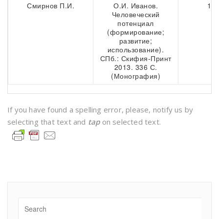
Смирнов П.И.
О.И. Иванов.
188
Человеческий
потенциал
(формирование;
развитие;
использование).
СПб.: Скифия-Принт
2013. 336 С.
(Монография)
If you have found a spelling error, please, notify us by
selecting that text and
tap
on selected text.