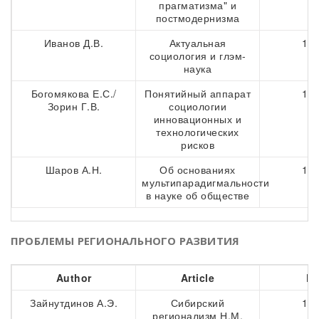
прагматизма" и
постмодернизма
Иванов Д.В.
Актуальная
137
социология и глэм-
наука
Богомякова Е.С./
Понятийный аппарат
151
Зорин Г.В.
социологии
инновационных и
технологических
рисков
Шаров А.Н.
Об основаниях
157
мультипарадигмальности
в науке об обществе
ПРОБЛЕМЫ РЕГИОНАЛЬНОГО РАЗВИТИЯ
Author
Article
Pa
Зайнутдинов А.Э.
Сибирский
164
регионализм Н.М.