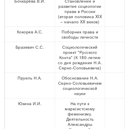
Бочкарёва В.И.
Становление и
3
развитие социологии
права в России
(вторая половина XIX
– начало XX веков)
Кокорев А.С.
Поборник права и
4
свободы личности
Бразевич С.С.
Социологический
5
проект "Русского
Конта" (К 180-летию
со дня рождения Н.А.
Серно-Соловьевича)
Пруель Н.А.
Обоснование Н.А.
7
Серно-Соловьевичем
социологической
науки
Юкина И.И.
На пути к
8
марксистскому
феминизму.
Деятельность
Александры