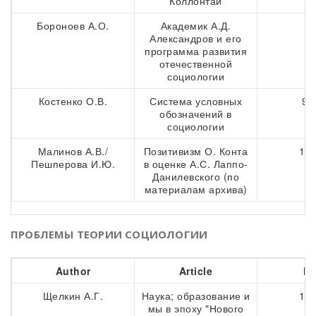
Коллонтай
Бороноев А.О.
Академик А.Д.
9
Александров и его
программа развития
отечественной
социологии
Костенко О.В.
Система условных
96
обозначений в
социологии
Малинов А.В./
Позитивизм О. Конта
105
Пешперова И.Ю.
в оценке А.С. Лаппо-
Данилевского (по
материалам архива)
ПРОБЛЕМЫ ТЕОРИИ СОЦИОЛОГИИ
Author
Article
Pa
Щелкин А.Г.
Наука; образование и
125
мы в эпоху "Нового