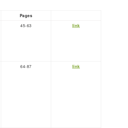
Pages
45-63
link
64-87
link