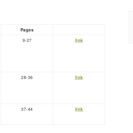
Pages
9-27
link
28-36
link
37-44
link