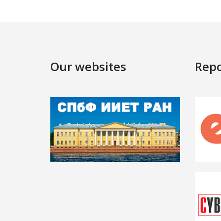
Our websites
Repo