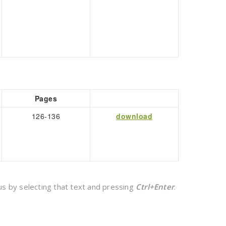
Pages
126-136
download
 us by selecting that text and pressing
Ctrl+Enter
.