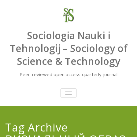
Skip
to
content
Sociologia Nauki i
Tehnologij – Sociology of
Science & Technology
Peer-reviewed open access quarterly journal
TOGGLE
NAVIGATION
Tag Archive