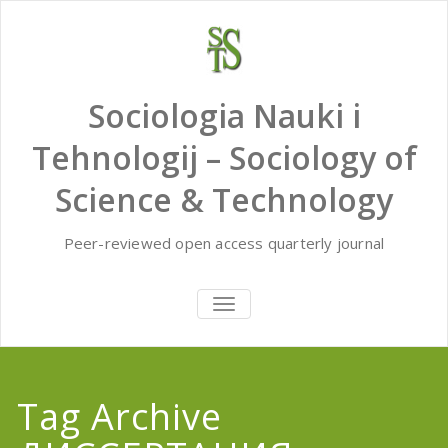
Skip
to
content
Sociologia Nauki i
Tehnologij – Sociology of
Science & Technology
Peer-reviewed open access quarterly journal
TOGGLE
NAVIGATION
Tag Archive