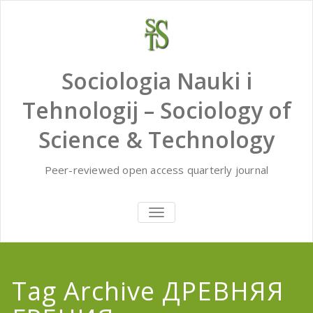
Skip
to
content
Sociologia Nauki i
Tehnologij – Sociology of
Science & Technology
Peer-reviewed open access quarterly journal
TOGGLE
NAVIGATION
Tag Archive ДРЕВНЯЯ