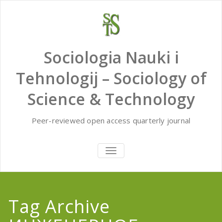
Skip
to
content
Sociologia Nauki i
Tehnologij – Sociology of
Science & Technology
Peer-reviewed open access quarterly journal
TOGGLE
NAVIGATION
Tag Archive