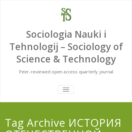
Skip
to
content
Sociologia Nauki i
Tehnologij – Sociology of
Science & Technology
Peer-reviewed open access quarterly journal
TOGGLE
NAVIGATION
Tag Archive ИСТОРИЯ