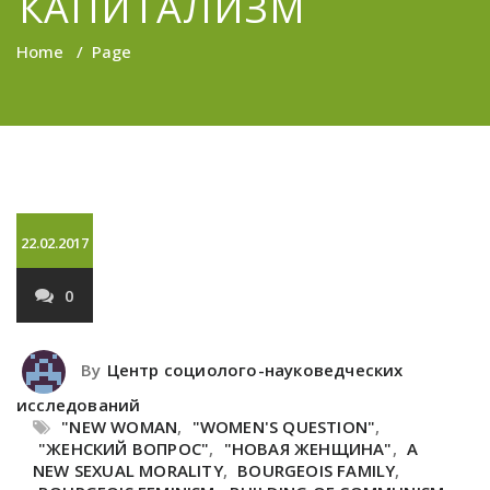
КАПИТАЛИЗМ
Home
/
Page
22.02.2017
0
By
Центр социолого-науковедческих
исследований
"NEW WOMAN
,
"WOMEN'S QUESTION"
,
"ЖЕНСКИЙ ВОПРОС"
,
"НОВАЯ ЖЕНЩИНА"
,
A
NEW SEXUAL MORALITY
,
BOURGEOIS FAMILY
,