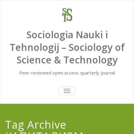
Skip
to
content
Sociologia Nauki i
Tehnologij – Sociology of
Science & Technology
Peer-reviewed open access quarterly journal
TOGGLE
NAVIGATION
Tag Archive