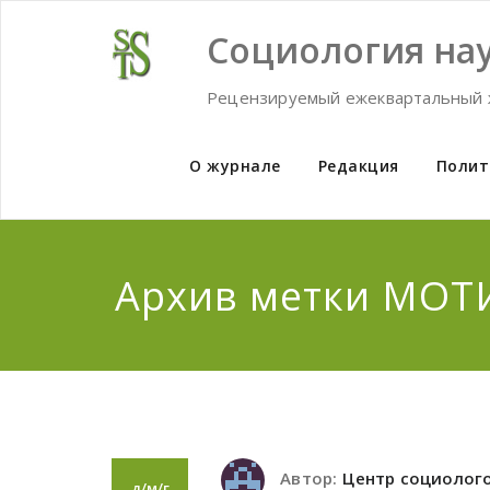
Skip
to
Социология нау
content
Рецензируемый ежеквартальный 
О журнале
Редакция
Полит
Архив метки МОТ
Автор:
Центр социолог
д/м/г