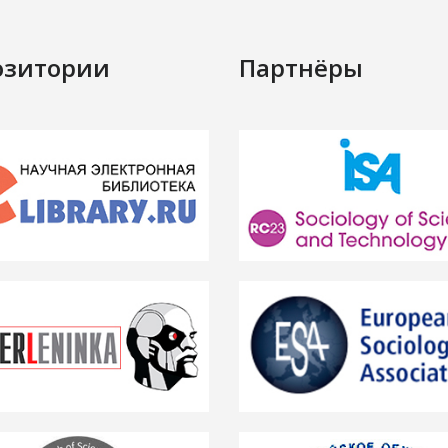
озитории
Партнёры