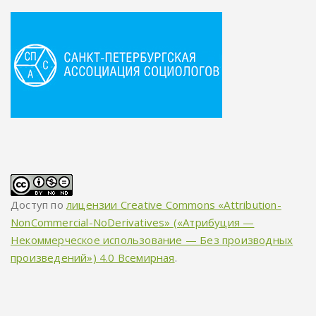
Доступ по
лицензии Creative Commons «Attribution-
NonCommercial-NoDerivatives» («Атрибуция —
Некоммерческое использование — Без производных
произведений») 4.0 Всемирная
.