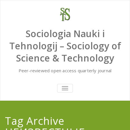
Skip
to
content
Sociologia Nauki i
Tehnologij – Sociology of
Science & Technology
Peer-reviewed open access quarterly journal
TOGGLE
NAVIGATION
Tag Archive