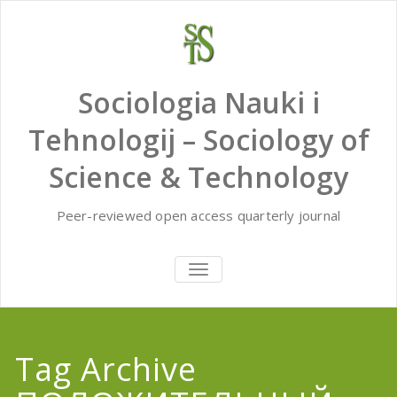
Skip
to
content
Sociologia Nauki i
Tehnologij – Sociology of
Science & Technology
Peer-reviewed open access quarterly journal
TOGGLE
NAVIGATION
Tag Archive