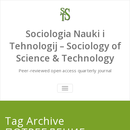
Skip
to
content
Sociologia Nauki i
Tehnologij – Sociology of
Science & Technology
Peer-reviewed open access quarterly journal
TOGGLE
NAVIGATION
Tag Archive