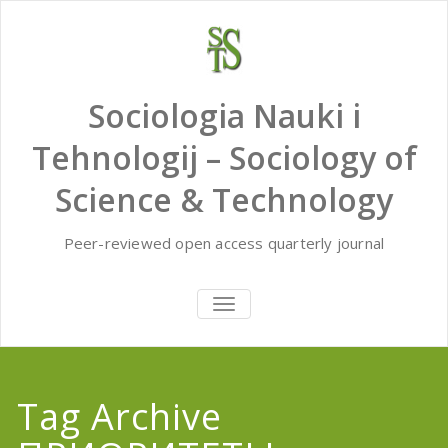
Skip
to
content
Sociologia Nauki i
Tehnologij – Sociology of
Science & Technology
Peer-reviewed open access quarterly journal
TOGGLE
NAVIGATION
Tag Archive