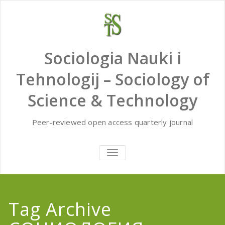
Skip
to
content
Sociologia Nauki i
Tehnologij – Sociology of
Science & Technology
Peer-reviewed open access quarterly journal
TOGGLE
NAVIGATION
Tag Archive