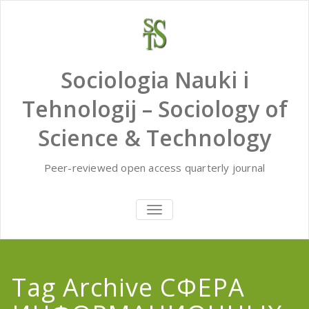
Skip
to
content
Sociologia Nauki i
Tehnologij – Sociology of
Science & Technology
Peer-reviewed open access quarterly journal
TOGGLE
NAVIGATION
Tag Archive СФЕРА