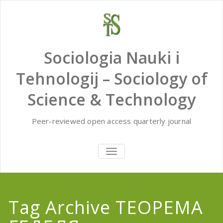
Skip
to
content
Sociologia Nauki i
Tehnologij – Sociology of
Science & Technology
Peer-reviewed open access quarterly journal
TOGGLE
NAVIGATION
Tag Archive ТЕОРЕМА