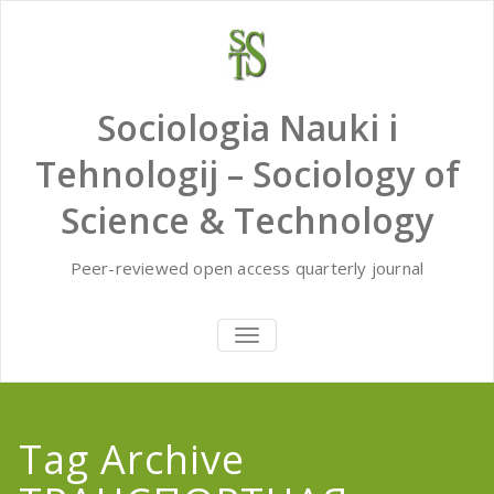
Skip
to
content
Sociologia Nauki i
Tehnologij – Sociology of
Science & Technology
Peer-reviewed open access quarterly journal
TOGGLE
NAVIGATION
Tag Archive