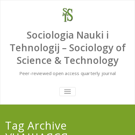
Skip
to
content
Sociologia Nauki i
Tehnologij – Sociology of
Science & Technology
Peer-reviewed open access quarterly journal
TOGGLE
NAVIGATION
Tag Archive