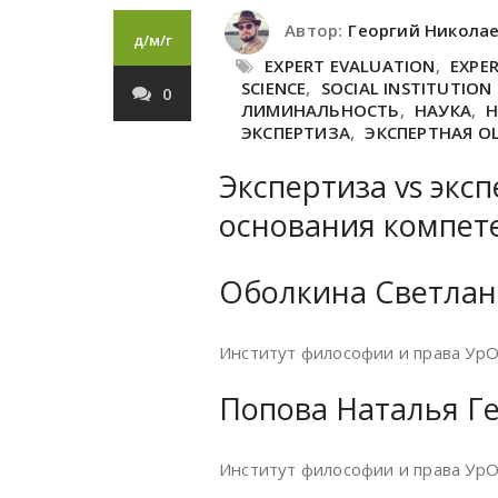
Автор:
Георгий Никола
д/м/г
EXPERT EVALUATION
,
EXPE
SCIENCE
,
SOCIAL INSTITUTION
0
ЛИМИНАЛЬНОСТЬ
,
НАУКА
,
ЭКСПЕРТИЗА
,
ЭКСПЕРТНАЯ О
Экспертиза vs экс
основания компет
Оболкина Светлан
Институт философии и права УрО
Попова Наталья Г
Институт философии и права УрО