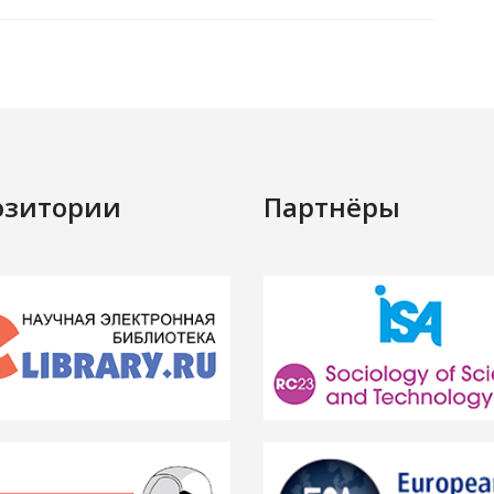
озитории
Партнёры