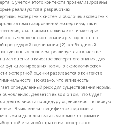
рта. С учетом этого контекста проанализированы
орые реализуются в разработках
ертизы: экспертных систем и оболочек экспертных
тороны автоматизированной экспертизы, так и
аничения, с которыми сталкивается инженерия
собность человеческого знания реагировать на
ной процедурой оценивания; (2) необходимый
 интуитивным знанием, реализуется в качестве
нциал оценки в качестве экспертного знания, для
ки функционирования нормы в аксиологическом
ти экспертной оценки развивается в контексте
лиминальности. Показано, что активность
гает определенный риск для существования нормы,
е обновлению. Делается вывод о том, что будет
ой деятельности процедуру оценивания – в первую
нания. Выявленная специфика экспертизы и
зличными и дополнительными компетенциями и
бора той или иной стратегии экспертного