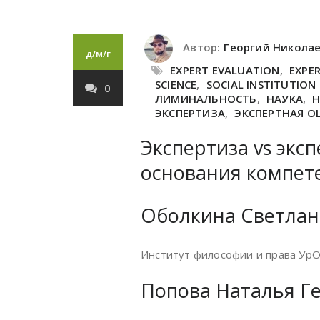
Автор:
Георгий Никола
д/м/г
EXPERT EVALUATION
,
EXPE
SCIENCE
,
SOCIAL INSTITUTION
0
ЛИМИНАЛЬНОСТЬ
,
НАУКА
,
ЭКСПЕРТИЗА
,
ЭКСПЕРТНАЯ О
Экспертиза vs экс
основания компет
Оболкина Светлан
Институт философии и права УрО
Попова Наталья Г