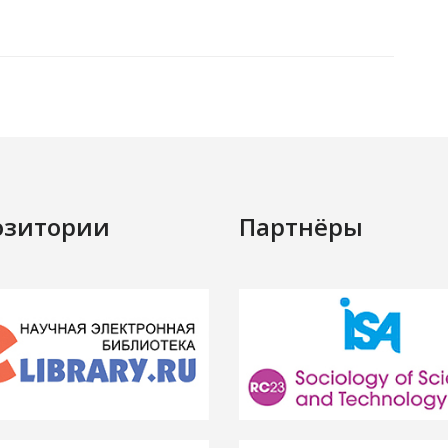
озитории
Партнёры