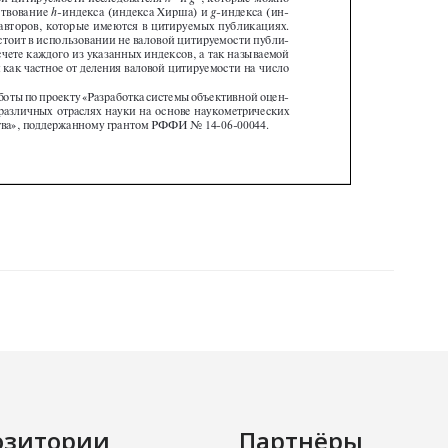
озитории
Партнёры