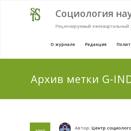
Skip
to
Социология нау
content
Рецензируемый ежеквартальный 
О журнале
Редакция
Полит
Архив метки G-IN
Автор:
Центр социолог
д/м/г