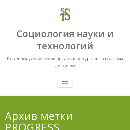
Skip
to
content
Социология науки и
технологий
Рецензируемый ежеквартальный журнал с открытым
доступом
TOGGLE
NAVIGATION
Архив метки
PROGRESS