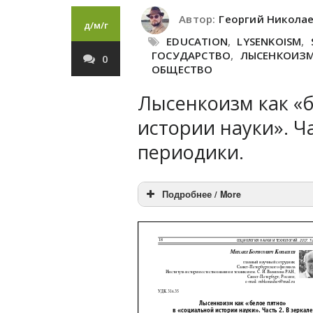
Автор:
Георгий Никола
д/м/г
EDUCATION
,
LYSENKOISM
,
ГОСУДАРСТВО
,
ЛЫСЕНКОИЗ
0
ОБЩЕСТВО
Лысенкоизм как «б
истории науки». Ч
периодики.
Подробнее / More