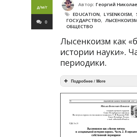
Автор:
Георгий Никола
д/м/г
EDUCATION
,
LYSENKOISM
,
ГОСУДАРСТВО
,
ЛЫСЕНКОИЗ
0
ОБЩЕСТВО
Лысенкоизм как «б
истории науки». Ч
периодики.
Подробнее / More