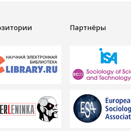
озитории
Партнёры