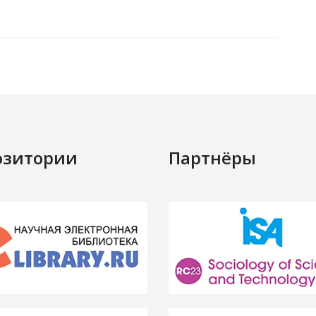
озитории
Партнёры