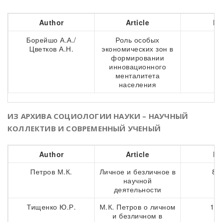
Author
Article
Pa
Борейшо А.А./
Роль особых
7
Цветков А.Н.
экономических зон в
формировании
инновационного
менталитета
населения
ИЗ АРХИВА СОЦИОЛОГИИ НАУКИ – НАУЧНЫЙ
КОЛЛЕКТИВ И СОВРЕМЕННЫЙ УЧЕНЫЙ
Author
Article
Pa
Петров М.К.
Личное и безличное в
83
научной
деятельности
Тищенко Ю.Р.
М.К. Петров о личном
103
и безличном в