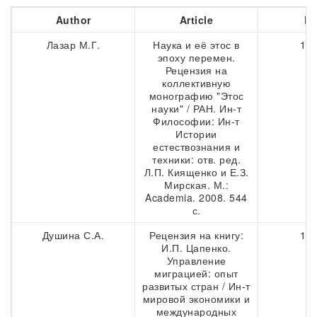
Author
Article
Pa
Лазар М.Г.
Наука и её этос в
129
эпоху перемен.
Рецензия на
коллективную
монографию "Этос
науки" / РАН. Ин-т
Философии: Ин-т
Истории
естествознания и
техники: отв. ред.
Л.П. Киященко и Е.З.
Мирская. М.:
Academia. 2008. 544
с.
Душина С.А.
Рецензия на книгу:
133
И.П. Цапенко.
Управление
миграцией: опыт
развитых стран / Ин-т
мировой экономики и
международных