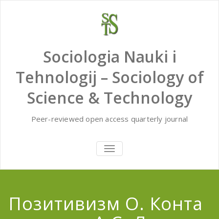
Skip
to
content
Sociologia Nauki i
Tehnologij – Sociology of
Science & Technology
Peer-reviewed open access quarterly journal
TOGGLE
NAVIGATION
Позитивизм О. Конта