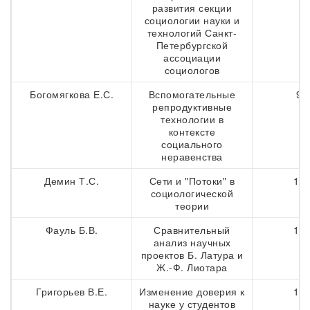
развития секции
социологии науки и
технологий Санкт-
Петербургской
ассоциации
социологов
Богомягкова Е.С.
Вспомогательные
98
репродуктивные
технологии в
контексте
социального
неравенства
Демин Т.С.
Сети и "Потоки" в
109
социологической
теории
Фауль Б.В.
Сравнительный
121
анализ научных
проектов Б. Латура и
Ж.-Ф. Лиотара
Григорьев В.Е.
Изменение доверия к
129
науке у студентов