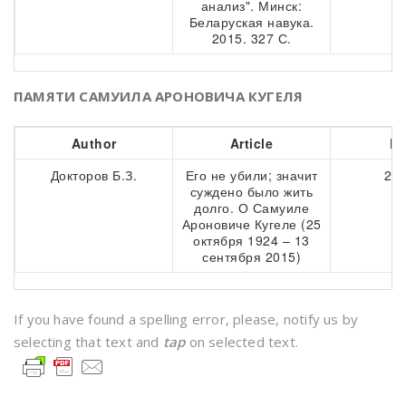
анализ". Минск:
Беларуская навука.
2015. 327 С.
ПАМЯТИ САМУИЛА АРОНОВИЧА КУГЕЛЯ
Author
Article
Pa
Докторов Б.З.
Его не убили; значит
215
суждено было жить
долго. О Самуиле
Ароновиче Кугеле (25
октября 1924 – 13
сентября 2015)
If you have found a spelling error, please, notify us by
selecting that text and
tap
on selected text.