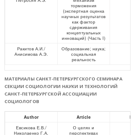
Петросян А.Э.
Механизм
6
торможения
(экспертная оценка
научных результатов
как фактор
сдерживания
концептуальных
инноваций) (Часть I)
Ракитов А.И./
Образование; наука;
8
Анисимова А.Э.
социальная
реальность
МАТЕРИАЛЫ САНКТ-ПЕТЕРБУРГСКОГО СЕМИНАРА
СЕКЦИИ СОЦИОЛОГИИ НАУКИ И ТЕХНОЛОГИЙ
САНКТ-ПЕТЕРБУРГСКОЙ АССОЦИАЦИИ
СОЦИОЛОГОВ
Author
Article
Pa
Евсикова Е.В./
О целях и
9
Николаенко Г.А.
перспективах