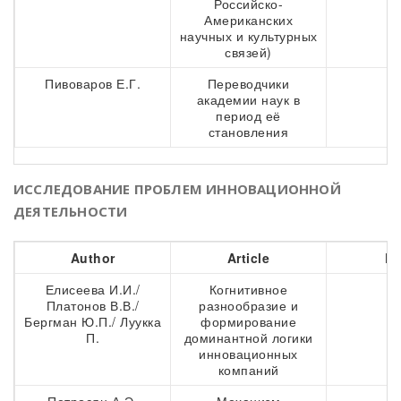
Российско-
Американских
научных и культурных
связей)
Пивоваров Е.Г.
Переводчики
4
академии наук в
период её
становления
ИССЛЕДОВАНИЕ ПРОБЛЕМ ИННОВАЦИОННОЙ
ДЕЯТЕЛЬНОСТИ
Author
Article
Pa
Елисеева И.И./
Когнитивное
5
Платонов В.В./
разнообразие и
Бергман Ю.П./ Луукка
формирование
П.
доминантной логики
инновационных
компаний