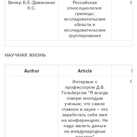
Винер Б.Е./Дивисенко
Российская
177
К.С.
этносоциология:
границы;
исследовательские
области и
исследовательские
группирования
НАУЧНАЯ ЖИЗНЬ
Author
Article
Pa
Интервью с
197
профессором Д.В.
Гольбергом "Я всегда
говорю молодым
учёным; что самое
главное в науке – это
заработать себе имя
на конференциях. Не
надо жалеть деньги
на международные
поездки"