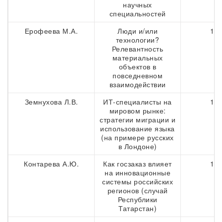
научных
специальностей
Ерофеева М.А.
Люди и/или
140
технологии?
Релевантность
материальных
объектов в
повседневном
взаимодействии
Земнухова Л.В.
ИТ-специалисты на
154
мировом рынке:
стратегии миграции и
использование языка
(на примере русских
в Лондоне)
Контарева А.Ю.
Как госзаказ влияет
164
на инновационные
системы российских
регионов (случай
Республики
Татарстан)