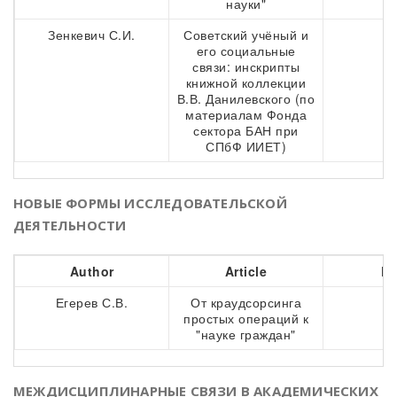
науки"
Зенкевич С.И.
Советский учёный и
5
его социальные
связи: инскрипты
книжной коллекции
В.В. Данилевского (по
материалам Фонда
сектора БАН при
СПбФ ИИЕТ)
НОВЫЕ ФОРМЫ ИССЛЕДОВАТЕЛЬСКОЙ
ДЕЯТЕЛЬНОСТИ
Author
Article
Pa
Егерев С.В.
От краудсорсинга
7
простых операций к
"науке граждан"
МЕЖДИСЦИПЛИНАРНЫЕ СВЯЗИ В АКАДЕМИЧЕСКИХ