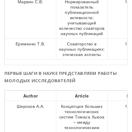
Марвин С.В.
Нормированный
116
показатель
публикационной
активности;
учитывающий
количество соавторов
научных публикаций
Еременко Т.В.
Соавторство в
134
научных публикациях:
этическая аспекты
ПЕРВЫЕ ШАГИ В НАУКЕ ПРЕДСТАВЛЯЕМ РАБОТЫ
МОЛОДЫХ ИССЛЕДОВАТЕЛЕЙ
Author
Article
Pa
Широков А.А.
Концепция больших
150
технологических
систем Томаса Хьюза
– между
технологическим