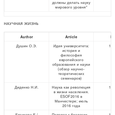
должны делать науку
мирового уровня"
НАУЧНАЯ ЖИЗНЬ
Author
Article
Pa
Душин О.Э.
Идея университета:
186
история и
философия
европейского
образования и науки
(обзор научно-
теоретических
семинаров)
Диденко Н.И.
Наука как революция
193
в жизни населения.
ESOF2016 в
Манчестере; июль
2016 года
Евсикова Е./
Поворот к биологии –
197