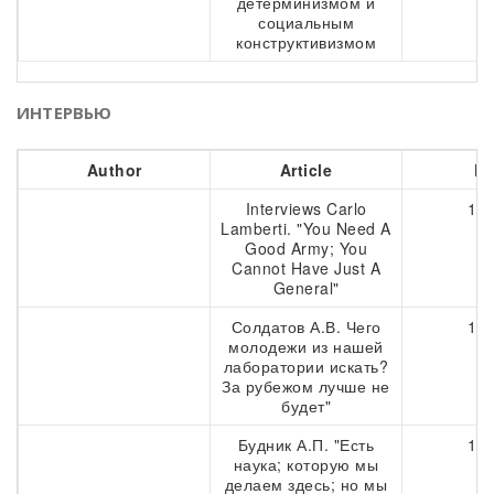
детерминизмом и
социальным
конструктивизмом
ИНТЕРВЬЮ
Author
Article
Pa
Interviews Carlo
162
Lamberti. "You Need A
Good Army; You
Cannot Have Just A
General"
Солдатов А.В. Чего
170
молодежи из нашей
лаборатории искать?
За рубежом лучше не
будет"
Будник А.П. "Есть
178
наука; которую мы
делаем здесь; но мы