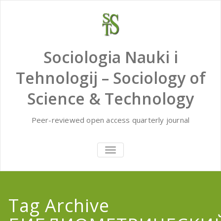
Skip
to
content
Sociologia Nauki i
Tehnologij – Sociology of
Science & Technology
Peer-reviewed open access quarterly journal
TOGGLE
NAVIGATION
Tag Archive