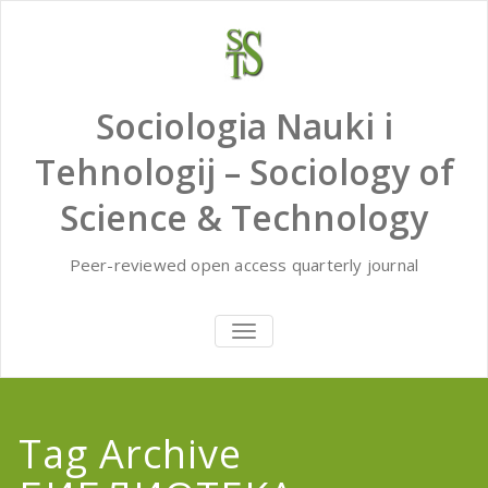
Skip
to
content
Sociologia Nauki i
Tehnologij – Sociology of
Science & Technology
Peer-reviewed open access quarterly journal
TOGGLE
NAVIGATION
Tag Archive