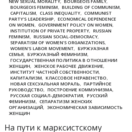
NEW SEXUAL MORALITY
,
BOURGEOIS FAMILY
,
BOURGEOIS FEMINISM
,
BUILDING OF COMMUNISM
,
CAPITALISM
,
CLASS INEQUALITY
,
COMMUNIST
PARTY'S LEADERSHIP
,
ECONOMICAL DEPENDENCE
ON WOMEN
,
GOVERNMENT POLICY ON WOMEN
,
INSTITUTION OF PRIVATE PROPERTY
,
RUSSIAN
FEMINISM
,
RUSSIAN SOCIAL-DEMOCRACY
,
SEPARATISM OF WOMEN'S ORGANIZATIONS
,
WOMEN'S LABOR MOVEMENT
,
БУРЖУАЗНАЯ
СЕМЬЯ
,
БУРЖУАЗНЫЙ ФЕМИНИЗМ
,
ГОСУДАРСТВЕННАЯ ПОЛИТИКА В ОТНОШЕНИИ
ЖЕНЩИН
,
ЖЕНСКОЕ РАБОЧЕЕ ДВИЖЕНИЕ
,
ИНСТИТУТ ЧАСТНОЙ СОБСТВЕННОСТИ
,
КАПИТАЛИЗМ
,
КЛАССОВОЕ НЕРАВЕНСТВО
,
НОВАЯ СЕКСУАЛЬНАЯ МОРАЛЬ
,
ПАРТИЙНОЕ
РУКОВОДСТВО
,
ПОСТРОЕНИЕ КОММУНИЗМА
,
РУССКАЯ СОЦИАЛ-ДЕМОКРАТИЯ
,
РУССКИЙ
ФЕМИНИЗМ
,
СЕПАРАТИЗМ ЖЕНСКИХ
ОРГАНИЗАЦИЙ
,
ЭКОНОМИЧЕСКАЯ ЗАВИСИМОСТЬ
ЖЕНЩИН
На пути к марксистскому