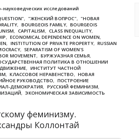
о-науковедческих исследований
QUESTION"
,
"ЖЕНСКИЙ ВОПРОС"
,
"НОВАЯ
ORALITY
,
BOURGEOIS FAMILY
,
BOURGEOIS
UNISM
,
CAPITALISM
,
CLASS INEQUALITY
,
HIP
,
ECONOMICAL DEPENDENCE ON WOMEN
,
MEN
,
INSTITUTION OF PRIVATE PROPERTY
,
RUSSIAN
EMOCRACY
,
SEPARATISM OF WOMEN'S
BOR MOVEMENT
,
БУРЖУАЗНАЯ СЕМЬЯ
,
ОСУДАРСТВЕННАЯ ПОЛИТИКА В ОТНОШЕНИИ
 ДВИЖЕНИЕ
,
ИНСТИТУТ ЧАСТНОЙ
ЗМ
,
КЛАССОВОЕ НЕРАВЕНСТВО
,
НОВАЯ
ИЙНОЕ РУКОВОДСТВО
,
ПОСТРОЕНИЕ
ЦИАЛ-ДЕМОКРАТИЯ
,
РУССКИЙ ФЕМИНИЗМ
,
НИЗАЦИЙ
,
ЭКОНОМИЧЕСКАЯ ЗАВИСИМОСТЬ
тскому феминизму.
ксандры Коллонтай