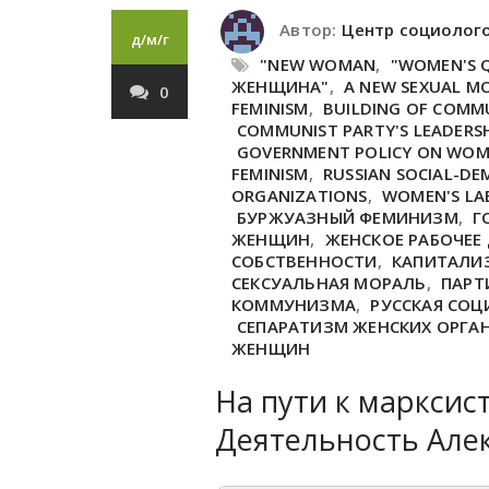
Автор:
Центр социолог
д/м/г
"NEW WOMAN
,
"WOMEN'S 
ЖЕНЩИНА"
,
A NEW SEXUAL M
0
FEMINISM
,
BUILDING OF COMM
COMMUNIST PARTY'S LEADERS
GOVERNMENT POLICY ON WO
FEMINISM
,
RUSSIAN SOCIAL-D
ORGANIZATIONS
,
WOMEN'S LA
БУРЖУАЗНЫЙ ФЕМИНИЗМ
,
Г
ЖЕНЩИН
,
ЖЕНСКОЕ РАБОЧЕЕ
СОБСТВЕННОСТИ
,
КАПИТАЛИ
СЕКСУАЛЬНАЯ МОРАЛЬ
,
ПАРТ
КОММУНИЗМА
,
РУССКАЯ СО
СЕПАРАТИЗМ ЖЕНСКИХ ОРГА
ЖЕНЩИН
На пути к марксис
Деятельность Але