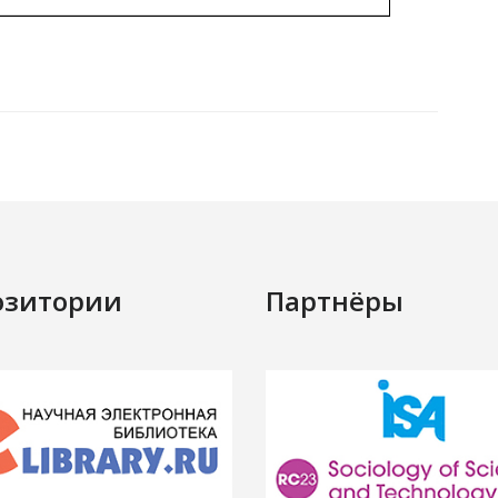
озитории
Партнёры