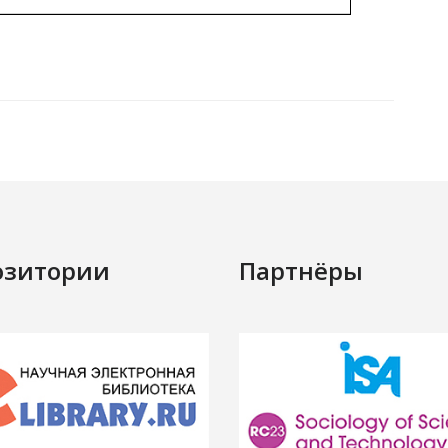
озитории
Партнёры