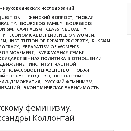
о-науковедческих исследований
QUESTION"
,
"ЖЕНСКИЙ ВОПРОС"
,
"НОВАЯ
ORALITY
,
BOURGEOIS FAMILY
,
BOURGEOIS
UNISM
,
CAPITALISM
,
CLASS INEQUALITY
,
HIP
,
ECONOMICAL DEPENDENCE ON WOMEN
,
MEN
,
INSTITUTION OF PRIVATE PROPERTY
,
RUSSIAN
EMOCRACY
,
SEPARATISM OF WOMEN'S
BOR MOVEMENT
,
БУРЖУАЗНАЯ СЕМЬЯ
,
ОСУДАРСТВЕННАЯ ПОЛИТИКА В ОТНОШЕНИИ
 ДВИЖЕНИЕ
,
ИНСТИТУТ ЧАСТНОЙ
ЗМ
,
КЛАССОВОЕ НЕРАВЕНСТВО
,
НОВАЯ
ИЙНОЕ РУКОВОДСТВО
,
ПОСТРОЕНИЕ
ЦИАЛ-ДЕМОКРАТИЯ
,
РУССКИЙ ФЕМИНИЗМ
,
НИЗАЦИЙ
,
ЭКОНОМИЧЕСКАЯ ЗАВИСИМОСТЬ
тскому феминизму.
ксандры Коллонтай