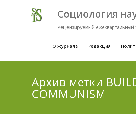
Skip
to
Социология нау
content
Рецензируемый ежеквартальный 
О журнале
Редакция
Полит
Архив метки BUIL
COMMUNISM