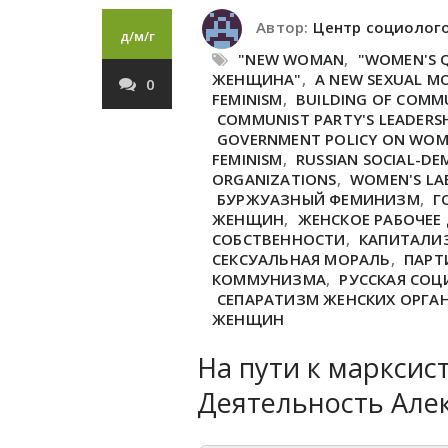
Автор:
Центр социолог
д/м/г
"NEW WOMAN
,
"WOMEN'S 
ЖЕНЩИНА"
,
A NEW SEXUAL M
0
FEMINISM
,
BUILDING OF COMM
COMMUNIST PARTY'S LEADERS
GOVERNMENT POLICY ON WO
FEMINISM
,
RUSSIAN SOCIAL-D
ORGANIZATIONS
,
WOMEN'S LA
БУРЖУАЗНЫЙ ФЕМИНИЗМ
,
Г
ЖЕНЩИН
,
ЖЕНСКОЕ РАБОЧЕЕ
СОБСТВЕННОСТИ
,
КАПИТАЛИ
СЕКСУАЛЬНАЯ МОРАЛЬ
,
ПАРТ
КОММУНИЗМА
,
РУССКАЯ СО
СЕПАРАТИЗМ ЖЕНСКИХ ОРГА
ЖЕНЩИН
На пути к марксис
Деятельность Але