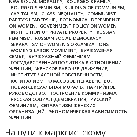
NEW SEXUAL MORALITY
,
BOURGEOIS FAMILY
,
BOURGEOIS FEMINISM
,
BUILDING OF COMMUNISM
,
CAPITALISM
,
CLASS INEQUALITY
,
COMMUNIST
PARTY'S LEADERSHIP
,
ECONOMICAL DEPENDENCE
ON WOMEN
,
GOVERNMENT POLICY ON WOMEN
,
INSTITUTION OF PRIVATE PROPERTY
,
RUSSIAN
FEMINISM
,
RUSSIAN SOCIAL-DEMOCRACY
,
SEPARATISM OF WOMEN'S ORGANIZATIONS
,
WOMEN'S LABOR MOVEMENT
,
БУРЖУАЗНАЯ
СЕМЬЯ
,
БУРЖУАЗНЫЙ ФЕМИНИЗМ
,
ГОСУДАРСТВЕННАЯ ПОЛИТИКА В ОТНОШЕНИИ
ЖЕНЩИН
,
ЖЕНСКОЕ РАБОЧЕЕ ДВИЖЕНИЕ
,
ИНСТИТУТ ЧАСТНОЙ СОБСТВЕННОСТИ
,
КАПИТАЛИЗМ
,
КЛАССОВОЕ НЕРАВЕНСТВО
,
НОВАЯ СЕКСУАЛЬНАЯ МОРАЛЬ
,
ПАРТИЙНОЕ
РУКОВОДСТВО
,
ПОСТРОЕНИЕ КОММУНИЗМА
,
РУССКАЯ СОЦИАЛ-ДЕМОКРАТИЯ
,
РУССКИЙ
ФЕМИНИЗМ
,
СЕПАРАТИЗМ ЖЕНСКИХ
ОРГАНИЗАЦИЙ
,
ЭКОНОМИЧЕСКАЯ ЗАВИСИМОСТЬ
ЖЕНЩИН
На пути к марксистскому