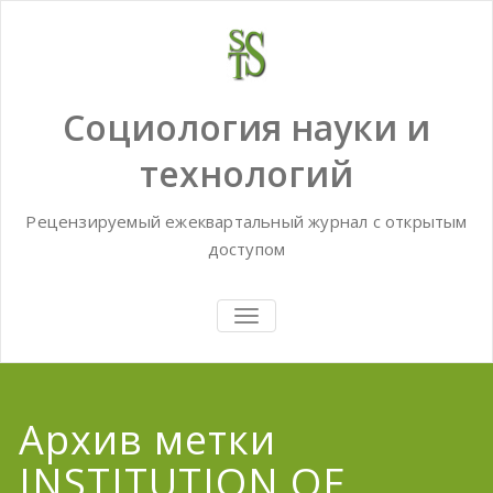
Skip
to
content
Социология науки и
технологий
Рецензируемый ежеквартальный журнал с открытым
доступом
TOGGLE
NAVIGATION
Архив метки
INSTITUTION OF