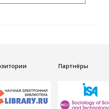
озитории
Партнёры