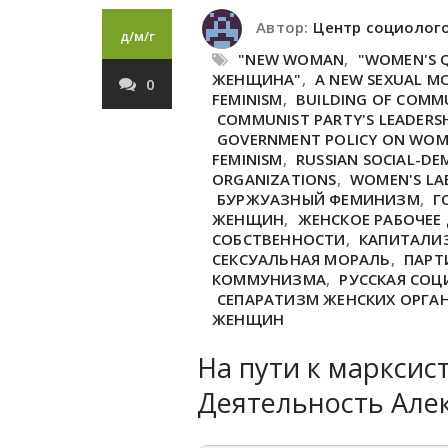
Автор:
Центр социолог
д/м/г
"NEW WOMAN
,
"WOMEN'S 
ЖЕНЩИНА"
,
A NEW SEXUAL M
0
FEMINISM
,
BUILDING OF COMM
COMMUNIST PARTY'S LEADERS
GOVERNMENT POLICY ON WO
FEMINISM
,
RUSSIAN SOCIAL-D
ORGANIZATIONS
,
WOMEN'S LA
БУРЖУАЗНЫЙ ФЕМИНИЗМ
,
Г
ЖЕНЩИН
,
ЖЕНСКОЕ РАБОЧЕЕ
СОБСТВЕННОСТИ
,
КАПИТАЛИ
СЕКСУАЛЬНАЯ МОРАЛЬ
,
ПАРТ
КОММУНИЗМА
,
РУССКАЯ СО
СЕПАРАТИЗМ ЖЕНСКИХ ОРГА
ЖЕНЩИН
На пути к марксис
Деятельность Але