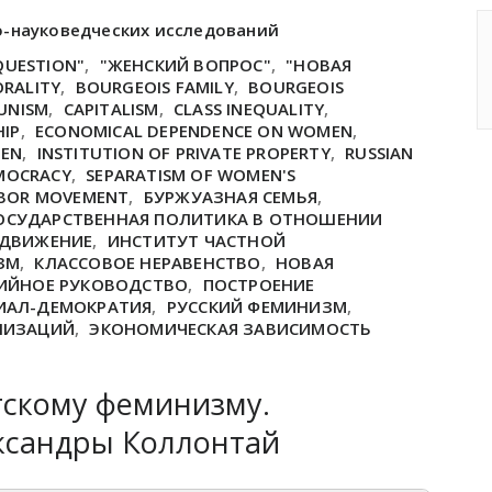
о-науковедческих исследований
QUESTION"
,
"ЖЕНСКИЙ ВОПРОС"
,
"НОВАЯ
ORALITY
,
BOURGEOIS FAMILY
,
BOURGEOIS
UNISM
,
CAPITALISM
,
CLASS INEQUALITY
,
HIP
,
ECONOMICAL DEPENDENCE ON WOMEN
,
MEN
,
INSTITUTION OF PRIVATE PROPERTY
,
RUSSIAN
EMOCRACY
,
SEPARATISM OF WOMEN'S
BOR MOVEMENT
,
БУРЖУАЗНАЯ СЕМЬЯ
,
ОСУДАРСТВЕННАЯ ПОЛИТИКА В ОТНОШЕНИИ
 ДВИЖЕНИЕ
,
ИНСТИТУТ ЧАСТНОЙ
ЗМ
,
КЛАССОВОЕ НЕРАВЕНСТВО
,
НОВАЯ
ИЙНОЕ РУКОВОДСТВО
,
ПОСТРОЕНИЕ
ЦИАЛ-ДЕМОКРАТИЯ
,
РУССКИЙ ФЕМИНИЗМ
,
НИЗАЦИЙ
,
ЭКОНОМИЧЕСКАЯ ЗАВИСИМОСТЬ
тскому феминизму.
ксандры Коллонтай